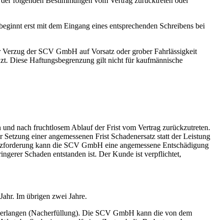
e der folgenden Bestimmungen vom Vertrag zurücktreten oder
beginnt erst mit dem Eingang eines entsprechenden Schreibens bei
er Verzug der SCV GmbH auf Vorsatz oder grober Fahrlässigkeit
nzt. Diese Haftungsbegrenzung gilt nicht für kaufmännische
 und nach fruchtlosem Ablauf der Frist vom Vertrag zurückzutreten.
r Setzung einer angemessenen Frist Schadenersatz statt der Leistung
nersatzforderung kann die SCV GmbH eine angemessene Entschädigung
ngerer Schaden entstanden ist. Der Kunde ist verpflichtet,
ahr. Im übrigen zwei Jahre.
he verlangen (Nacherfüllung). Die SCV GmbH kann die von dem