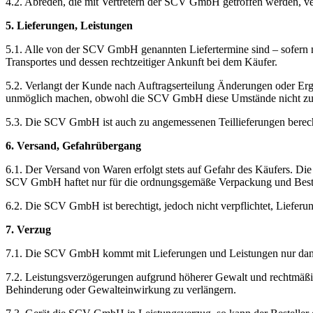
4.2. Abreden, die mit Vertretern der SCV GmbH getroffen werden, v
5. Lieferungen, Leistungen
5.1. Alle von der SCV GmbH genannten Liefertermine sind – sofern n
Transportes und dessen rechtzeitiger Ankunft bei dem Käufer.
5.2. Verlangt der Kunde nach Auftragserteilung Änderungen oder Erg
unmöglich machen, obwohl die SCV GmbH diese Umstände nicht zu ver
5.3. Die SCV GmbH ist auch zu angemessenen Teillieferungen berech
6. Versand, Gefahrübergang
6.1. Der Versand von Waren erfolgt stets auf Gefahr des Käufers. Di
SCV GmbH haftet nur für die ordnungsgemäße Verpackung und Bestel
6.2. Die SCV GmbH ist berechtigt, jedoch nicht verpflichtet, Liefe
7. Verzug
7.1. Die SCV GmbH kommt mit Lieferungen und Leistungen nur dann i
7.2. Leistungsverzögerungen aufgrund höherer Gewalt und rechtmäß
Behinderung oder Gewalteinwirkung zu verlängern.