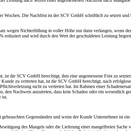
 der Leistung nach Setzen einer angemessenen Nachfrist nach Maßgab
ier Wochen. Die Nachfrist ist der SCV GmbH schriftlich zu setzen und 
ersatz wegen Nichterfüllung in voller Höhe nur dann verlangen, wenn d
0 % reduziert und wird durch den Wert der geschuldeten Leistung begre
, ist die SCV GmbH berechtigt, ihm eine angemessene Frist zu setzten
 Kunde zu vertreten hat, ist die SCV GmbH berechtigt, nach erfolglose
ige Pflichtverletzung nicht zu vertreten hat. Im Rahmen einer Schade
, den Nachweis anzutreten, dass kein Schaden oder ein wesentlich geri
ist.
ei gebrauchten Gegenständen und wenn der Kunde Unternehmer ist ein J
 Beseitigung des Mangels oder die Lieferung einer mangelfreien Sac