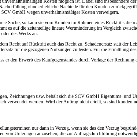
 unverhältnismäßigen Kosten möglich ist. Dabei sind insbesondere der
r Nacherfüllung ohne erhebliche Nachteile für den Kunden zurückgegri
 die SCV GmbH wegen unverhältnismäßiger Kosten verweigern.
ie Sache, so kann sie vom Kunden im Rahmen eines Rücktritts die man
t es auf die zeitanteilige lineare Wertminderung im Vergleich zwische
 oder des Werks an.
em Recht auf Rücktritt auch das Recht zu, Schadenersatz statt der Lei
rsatz für die gezogenen Nutzungen zu leisten. Für die Ermittlung des W
s er den Erwerb des Kaufgegenstandes durch Vorlage der Rechnung od
n, Zeichnungen usw. behält sich die SCV GmbH Eigentums- und Urh
ch verwendet werden. Wird der Auftrag nicht erteilt, so sind kundenind
llungsterminen nur dann in Verzug, wenn sie das den Verzug begründen
n von Unterlagen anzusehen, die zur Auftragsdurchführung notwendig