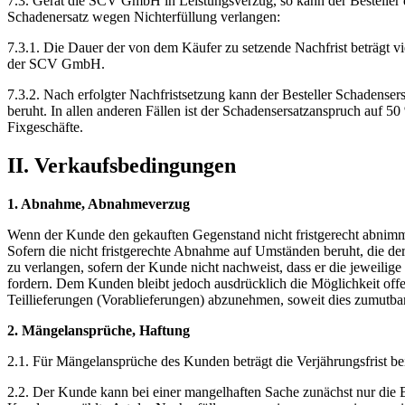
7.3. Gerät die SCV GmbH in Leistungsverzug, so kann der Besteller
Schadenersatz wegen Nichterfüllung verlangen:
7.3.1. Die Dauer der von dem Käufer zu setzende Nachfrist beträgt v
der SCV GmbH.
7.3.2. Nach erfolgter Nachfristsetzung kann der Besteller Schadens
beruht. In allen anderen Fällen ist der Schadensersatzanspruch auf 5
Fixgeschäfte.
II. Verkaufsbedingungen
1. Abnahme, Abnahmeverzug
Wenn der Kunde den gekauften Gegenstand nicht fristgerecht abnimmt
Sofern die nicht fristgerechte Abnahme auf Umständen beruht, die der
zu verlangen, sofern der Kunde nicht nachweist, dass er die jeweil
fordern. Dem Kunden bleibt jedoch ausdrücklich die Möglichkeit offen
Teillieferungen (Vorablieferungen) abzunehmen, soweit dies zumutbar 
2. Mängelansprüche, Haftung
2.1. Für Mängelansprüche des Kunden beträgt die Verjährungsfrist b
2.2. Der Kunde kann bei einer mangelhaften Sache zunächst nur die