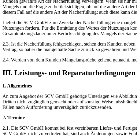
Kunden gewählte Art der Nacherfüllung verweigern, wenn sie nur mit
Mangels und die Frage zu berücksichtigen, ob auf die andere Art de
diesem Fall auf die andere Art der Nacherfüllung; auch diese kann
Liefert die SCV GmbH zum Zwecke der Nacherfüllung eine mangelfre
Nutzungen fordern. Für die Ermittlung des Wertes der Nutzungen komm
Gesamtnutzungsdauer unter Berücksichtigung des Mangels der Sache
2.3. Ist die Nacherfüllung fehlgeschlagen, stehen dem Kunden neben d
Vertrag, so hat er die mangelhafte Sache zurück zu gewähren und Werte
2.4. Werden von dem Kunden Mängelansprüche geltend gemacht, mus
III. Leistungs- und Reparaturbedingungen
1. Allgemeines
An zum Angebot der SCV GmbH gehörige Unterlagen wie Abbildunge
Dritten nicht zugänglich gemacht oder auf sonstige Weise missbräuchli
Fällen nach Aufforderung unverzüglich zurückzusenden.
2. Termine
2.1. Die SCV GmbH kommt bei fest vereinbarten Liefer- und Fertigste
SCV GmbH nicht zu vertreten hat, sind auch Änderungen sowie Fehle