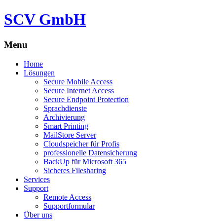
SCV GmbH
Menu
Skip
Home
to
Lösungen
content
Secure Mobile Access
Secure Internet Access
Secure Endpoint Protection
Sprachdienste
Archivierung
Smart Printing
MailStore Server
Cloudspeicher für Profis
professionelle Datensicherung
BackUp für Microsoft 365
Sicheres Filesharing
Services
Support
Remote Access
Supportformular
Über uns