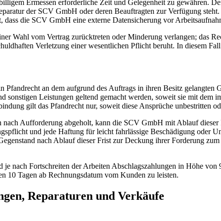
lligem Ermessen erforderliche Zeit und Gelegenheit zu gewähren. Der 
aratur der SCV GmbH oder deren Beauftragten zur Verfügung steht. Ver
 dass die SCV GmbH eine externe Datensicherung vor Arbeitsaufnahm
iner Wahl vom Vertrag zurücktreten oder Minderung verlangen; das Recht
ldhaften Verletzung einer wesentlichen Pflicht beruht. In diesem Fall 
n Pfandrecht an dem aufgrund des Auftrags in ihren Besitz gelangten
 und sonstigen Leistungen geltend gemacht werden, soweit sie mit de
dung gilt das Pfandrecht nur, soweit diese Ansprüche unbestritten oder
 nach Aufforderung abgeholt, kann die SCV GmbH mit Ablauf dieser F
ngspflicht und jede Haftung für leicht fahrlässige Beschädigung oder U
genstand nach Ablauf dieser Frist zur Deckung ihrer Forderung zum 
d je nach Fortschreiten der Arbeiten Abschlagszahlungen in Höhe von 9
en 10 Tagen ab Rechnungsdatum vom Kunden zu leisten.
ngen, Reparaturen und Verkäufe