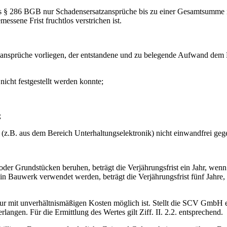
des § 286 BGB nur Schadensersatzansprüche bis zu einer Gesamtsumme 
sene Frist fruchtlos verstrichen ist.
gelansprüche vorliegen, der entstandene und zu belegende Aufwand dem
icht festgestellt werden konnte;
;
z.B. aus dem Bereich Unterhaltungselektronik) nicht einwandfrei geg
der Grundstücken beruhen, beträgt die Verjährungsfrist ein Jahr, wenn
in Bauwerk verwendet werden, beträgt die Verjährungsfrist fünf Jahre
r mit unverhältnismäßigen Kosten möglich ist. Stellt die SCV GmbH 
ngen. Für die Ermittlung des Wertes gilt Ziff. II. 2.2. entsprechend.