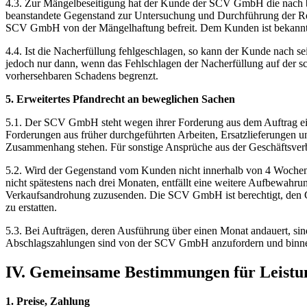
4.3. Zur Mängelbeseitigung hat der Kunde der SCV GmbH die nach bi
beanstandete Gegenstand zur Untersuchung und Durchführung der Rep
SCV GmbH von der Mängelhaftung befreit. Dem Kunden ist bekannt,
4.4. Ist die Nacherfüllung fehlgeschlagen, so kann der Kunde nach se
jedoch nur dann, wenn das Fehlschlagen der Nacherfüllung auf der schu
vorhersehbaren Schadens begrenzt.
5. Erweitertes Pfandrecht an beweglichen Sachen
5.1. Der SCV GmbH steht wegen ihrer Forderung aus dem Auftrag ei
Forderungen aus früher durchgeführten Arbeiten, Ersatzlieferungen
Zusammenhang stehen. Für sonstige Ansprüche aus der Geschäftsverbin
5.2. Wird der Gegenstand vom Kunden nicht innerhalb von 4 Wochen
nicht spätestens nach drei Monaten, entfällt eine weitere Aufbewahru
Verkaufsandrohung zuzusenden. Die SCV GmbH ist berechtigt, den Ge
zu erstatten.
5.3. Bei Aufträgen, deren Ausführung über einen Monat andauert, sin
Abschlagszahlungen sind von der SCV GmbH anzufordern und binn
IV. Gemeinsame Bestimmungen für Leistu
1. Preise, Zahlung