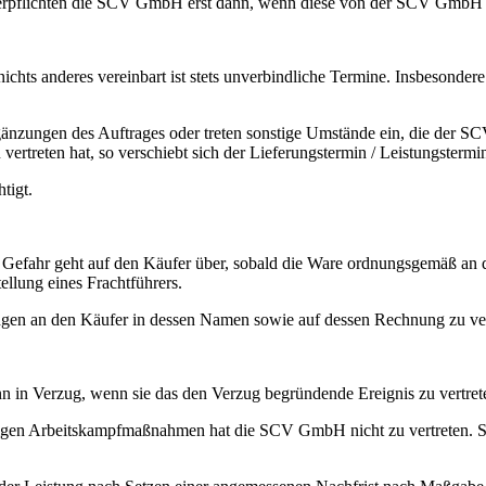
erpflichten die SCV GmbH erst dann, wenn diese von der SCV GmbH sch
ichts anderes vereinbart ist stets unverbindliche Termine. Insbeson
änzungen des Auftrages oder treten sonstige Umstände ein, die der S
treten hat, so verschiebt sich der Lieferungstermin / Leistungsterm
tigt.
e Gefahr geht auf den Käufer über, sobald die Ware ordnungsgemäß an 
lung eines Frachtführers.
rungen an den Käufer in dessen Namen sowie auf dessen Rechnung zu ve
n Verzug, wenn sie das den Verzug begründende Ereignis zu vertrete
igen Arbeitskampfmaßnahmen hat die SCV GmbH nicht zu vertreten. Si