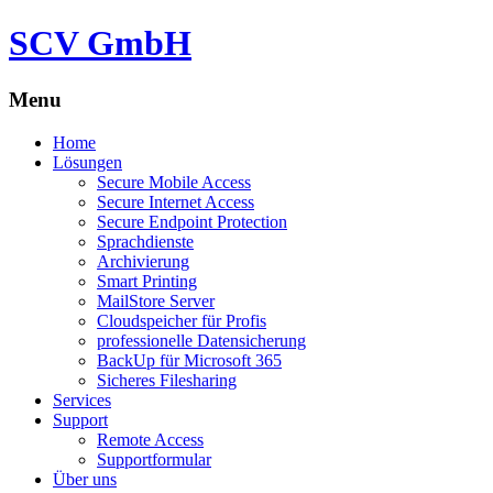
SCV GmbH
Menu
Skip
Home
to
Lösungen
content
Secure Mobile Access
Secure Internet Access
Secure Endpoint Protection
Sprachdienste
Archivierung
Smart Printing
MailStore Server
Cloudspeicher für Profis
professionelle Datensicherung
BackUp für Microsoft 365
Sicheres Filesharing
Services
Support
Remote Access
Supportformular
Über uns