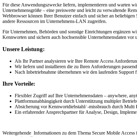
Für diese Anwendungszwecke liefern, implementieren und warten wi
Unternehmensgröße – eine preiswerte und leicht zu verwaltende Remo
Webbrowser können Ihrer Benutzer einfach und sicher an beliebigen 
andere Ressourcen im Unternehmens-LAN zugreifen.
Für Unternehmen, Behörden und sonstige Einrichtungen ergänzen wir
Kennworten und sichern auch hochsensible Unternehmensdaten vor u
Unsere Leistung:
Als Ihr Partner analysieren wir Ihre Remote Access Anforderu
Wir liefern und installieren die zu Ihren Anforderungen passe
Nach Inbetriebnahme übernehmen wir den laufenden Support f
Ihre Vorteile:
Flexibler Zugriff auf Ihre Unternehmensdaten – anywhere, any
Plattformunabhängigkeit durch Unterstützung multipler Betrie
Absicherung vor Kennwortdiebstahl/ -missbrauch durch Multi F
Ein erfahrender Ansprechpartner für Analyse, Design, Implem
Weitergehende Informationen zu dem Thema Secure Mobile Access fi