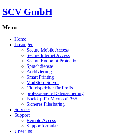
SCV GmbH
Menu
Skip
Home
to
Lösungen
content
Secure Mobile Access
Secure Internet Access
Secure Endpoint Protection
Sprachdienste
Archivierung
Smart Printing
MailStore Server
Cloudspeicher für Profis
professionelle Datensicherung
BackUp für Microsoft 365
Sicheres Filesharing
Services
Support
Remote Access
Supportformular
Über uns